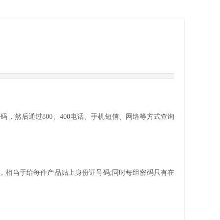
密码，然后通过
800
、
400
电话、手机短信、网络等方式查询
，相当于给每件产品贴上身份证号码
;
同时每组密码只有在