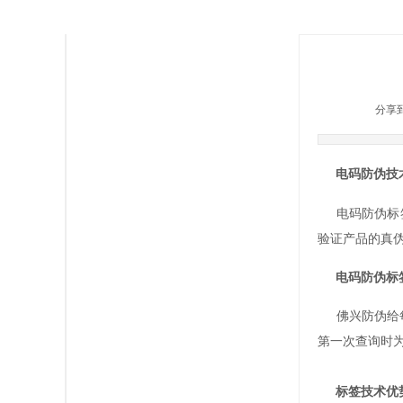
二维码防伪标签
安全线防伪标签
|
|
分享到
动态彩码防伪标签
电码防伪技
塑膜揭刮防伪标签
电码防伪标
验证产品的真
镭射激光防伪标签
电码防伪标
物流防窜货标签
佛兴防伪给
第一次查询时
烫金防伪标签
标签技术优