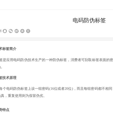
电码防伪标签
:
术标签简介
签是应用电码防伪技术生产的一种防伪标签，消费者可刮取标签表面的
伪。
签技术原理
每个电码防伪标签上设一组密码
(16
位或者
20
位
)
，而且每组密码都不相同
为真，重复使用则为假冒伪劣。
势特点